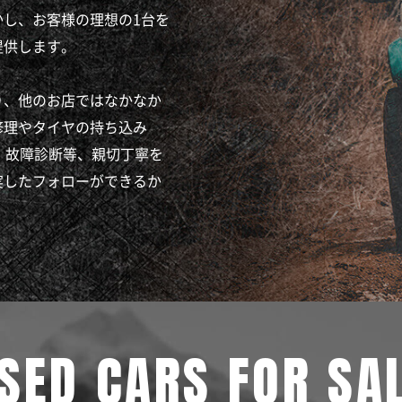
し、お客様の理想の1台を
提供します。
り、他のお店ではなかなか
修理やタイヤの持ち込み
、故障診断等、親切丁寧を
実したフォローができるか
SED CARS FOR SA